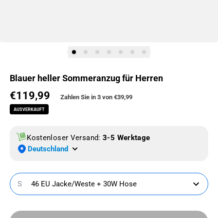
Blauer heller Sommeranzug für Herren
€119,99
Normaler Preis
Zahlen Sie in 3 von
€39,99
AUSVERKAUFT
Kostenloser Versand:
3-5 Werktage
Deutschland
S
46 EU Jacke/Weste + 30W Hose