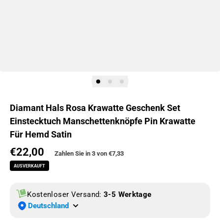
Diamant Hals Rosa Krawatte Geschenk Set
Einstecktuch Manschettenknöpfe Pin Krawatte
Für Hemd Satin
€22,00
Normaler Preis
Zahlen Sie in 3 von
€7,33
AUSVERKAUFT
Kostenloser Versand:
3-5 Werktage
Deutschland