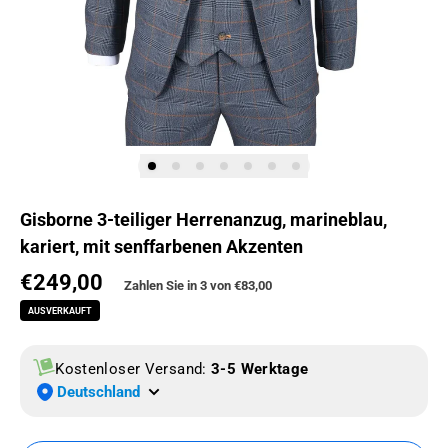
Gisborne 3-teiliger Herrenanzug, marineblau,
kariert, mit senffarbenen Akzenten
€249,00
Normaler Preis
Zahlen Sie in 3 von
€83,00
AUSVERKAUFT
Kostenloser Versand:
3-5 Werktage
Deutschland