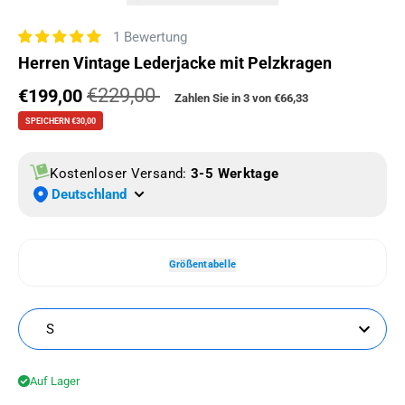
1 Bewertung
Herren Vintage Lederjacke mit Pelzkragen
€229,00
Verkaufspreis
€199,00
Normaler Preis
Zahlen Sie in 3 von
€66,33
SPEICHERN €30,00
Kostenloser Versand:
3-5 Werktage
Deutschland
Größentabelle
S
Auf Lager